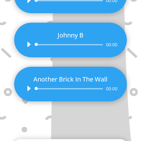
Audio-
00:00
Player
Johnny B
Audio-
00:00
Player
Another Brick In The Wall
Audio-
00:00
Player