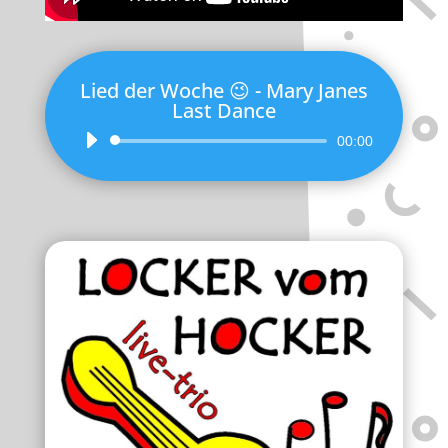
Lied der Woche 😉 - Mary Janes
Last Dance
Audio-
00:00
Player