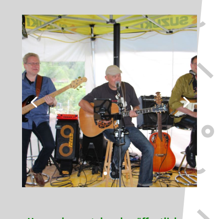
Locker
vom
Hocker
Musik für (fast)
jeden Anlass