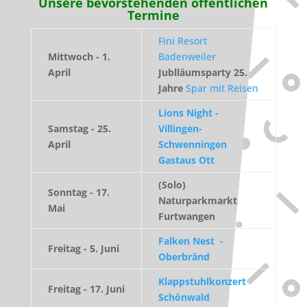
Unsere bevorstehenden öffentlichen
Termine
Fini Resort
Mittwoch - 1.
Badenweiler
April
Jublläumsparty 25.
Jahre
Spar mit Reisen
Lions Night -
Samstag -
25.
Villingen-
April
Schwenningen
Gastaus Ott
(Solo)
Sonntag - 17.
Naturparkmarkt
Mai
Furtwangen
Falken Nest -
Freitag - 5. Juni
Oberbränd
Klappstuhlkonzert
Freitag - 17. Juni
Schönwald